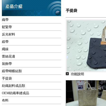
手提袋
織帶
鬆緊帶
反光材料
緞帶
繩線
蕾絲花邊
裝飾帶
緞帶蝴蝶結類
功能說明
手提袋
紡織副料成品類
OEM紡織車縫成品
布料