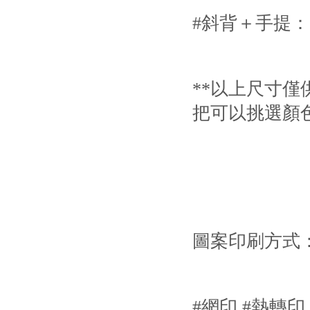
#斜背＋手提：
**以上尺寸僅
把可以挑選顏色
圖案印刷方式
#網印 #熱轉印 #