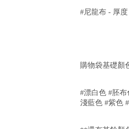
#尼龍布 - 厚度：
購物袋基礎顏
#漂白色 #胚布色
淺藍色 #紫色 #粉