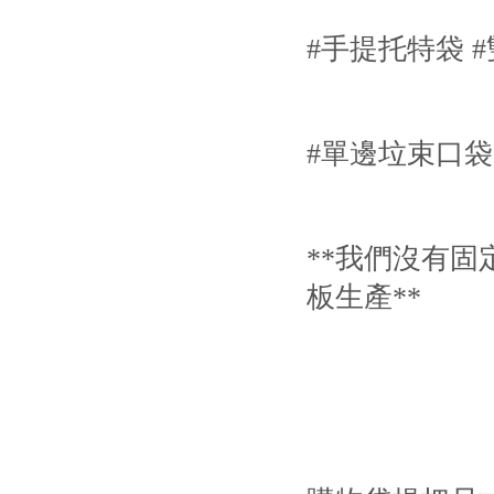
#手提托特袋 
#單邊垃束口袋
**我們沒有固
板生產**