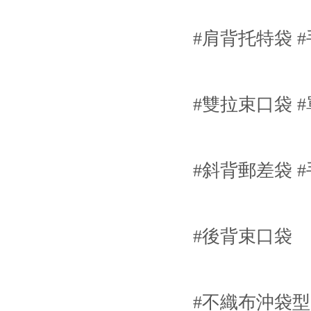
#肩背托特袋 
#雙拉束口袋 
#斜背郵差袋 
#後背束口袋
#不織布沖袋型