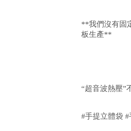
**我們沒有固
板生產**
“超音波熱壓”
#手提立體袋 