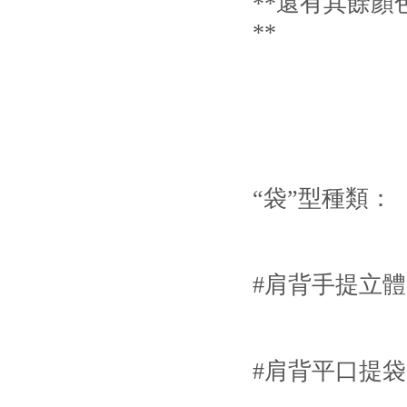
**還有其餘顏色
**
“袋”型種類：
#肩背手提立體
#肩背平口提袋