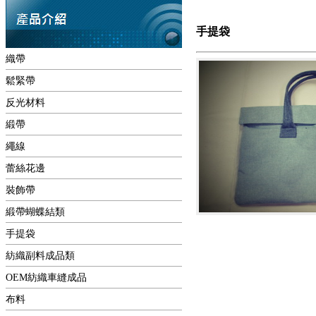
手提袋
織帶
鬆緊帶
反光材料
緞帶
繩線
蕾絲花邊
裝飾帶
緞帶蝴蝶結類
手提袋
紡織副料成品類
OEM紡織車縫成品
布料