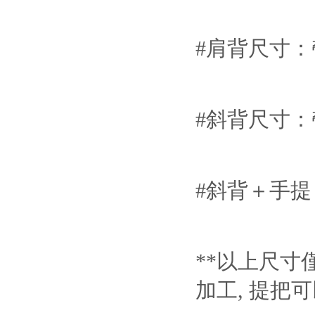
#肩背尺寸：
#斜背尺寸：
#斜背＋手提
**以上尺寸
加工, 提把