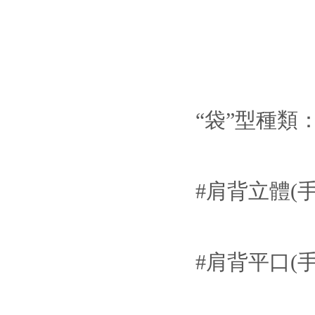
“袋”型種類
#肩背立體(手
#肩背平口(手