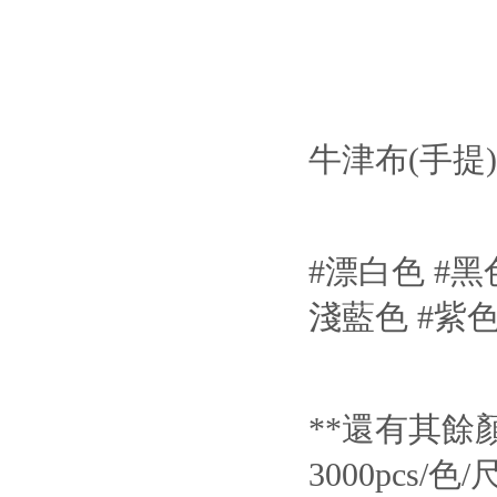
牛津布(手提
#漂白色 #黑色
淺藍色 #紫色 
**還有其餘
3000pcs/色/