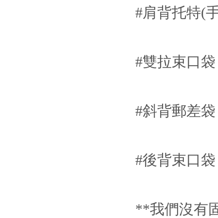
#肩背托特(手
#雙拉束口袋
#斜背郵差袋
#後背束口袋
**我們沒有