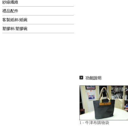
紗線纖維
禮品配件
客製紙杯/紙碗
塑膠杯/塑膠碗
功能說明
1 - 牛津布購物袋