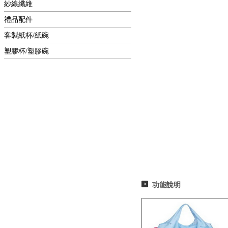
紗線纖維
禮品配件
客製紙杯/紙碗
塑膠杯/塑膠碗
功能說明