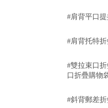
#肩背平口提
#肩背托特折
#雙拉束口折
口折疊購物
#斜背郵差折