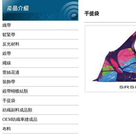
手提袋
織帶
鬆緊帶
反光材料
緞帶
繩線
蕾絲花邊
裝飾帶
緞帶蝴蝶結類
手提袋
紡織副料成品類
OEM紡織車縫成品
布料