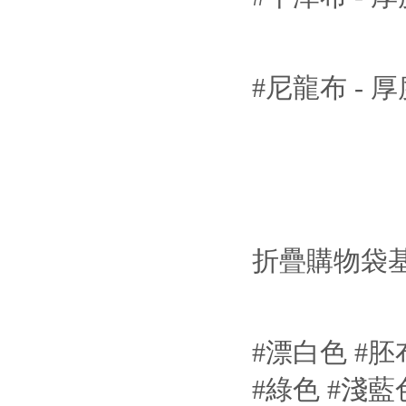
#尼龍布 - 厚
折疊購物袋
#漂白色 #胚
#綠色 #淺藍色