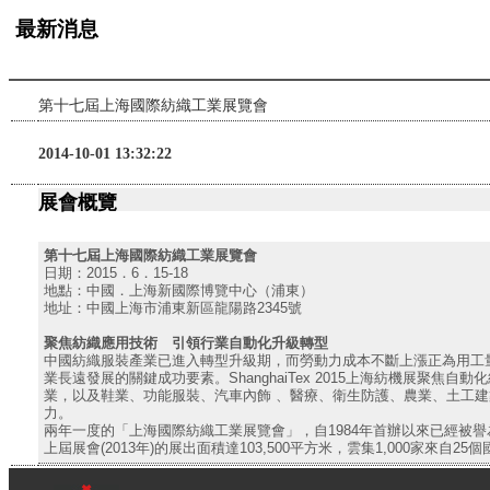
最新消息
第十七屆上海國際紡織工業展覽會
2014-10-01 13:32:22
展會概覽
第十七屆上海國際紡織工業展覽會
日期：2015．6．15-18
地點：中國．上海新國際博覽中心（浦東）
地址：中國上海市浦東新區龍陽路2345號
聚焦紡織應用技術 引領行業自動化升級轉型
中國紡織服裝產業已進入轉型升級期，而勞動力成本不斷上漲正為用工
業長遠發展的關鍵成功要素。ShanghaiTex 2015上海紡機展
業，以及鞋業、功能服裝、汽車內飾 、醫療、衛生防護、農業、土工
力。
兩年一度的「上海國際紡織工業展覽會」，自1984年首辦以來已經被
上屆展會(2013年)的展出面積達103,500平方米，雲集1,000家來自